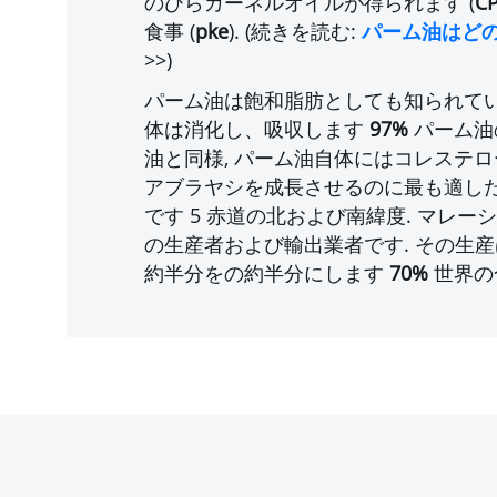
のひらカーネルオイルが得られます (
C
食事 (
pke
). (続きを読む:
パーム油はど
>>
)
パーム油は飽和脂肪としても知られて
体は消化し、吸収します
97%
パーム油
油と同様, パーム油自体にはコレステロ
アブラヤシを成長させるのに最も適し
です 5 赤道の北および南緯度. マレ
の生産者および輸出業者です. その生
約半分をの約半分にします
70%
世界の