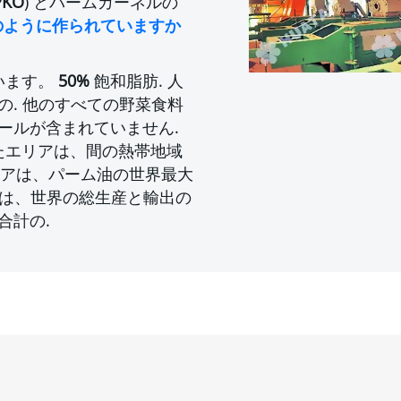
PKO
) とパームカーネルの
のように作られていますか
います。
50%
飽和脂肪. 人
の. 他のすべての野菜食料
ールが含まれていません.
たエリアは、間の熱帯地域
ーシアは、パーム油の世界最大
産は、世界の総生産と輸出の
合計の.