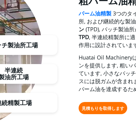
粗パーム油精製
パーム油精製
3つのタイ
所, および継続的な製
ン
(TPD), バッチ製
TPD
, 半連続精製所に
ッチ製油所工場
作用に設計されています
Huatai Oil Ma
ンを提供します, 粗い
半連続
ています, 小さなバッ
製油所工場
スには脱ガムが含まれます, 
パーム油を達成するた
連続精製工場
見積もりを取得します