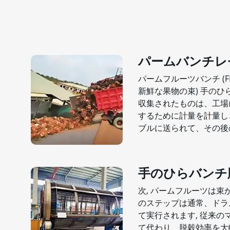
パームバンチレ
パームフルーツバンチ (F
新鮮な果物の束) 手の
収集されたものは、工場
するために計量を計量し
ブルに送られて、その後
手のひらバンチ
次, パームフルーツは束
のステップは通常、ドラ
て実行されます, 従来
て代わり、脱穀効率を大幅