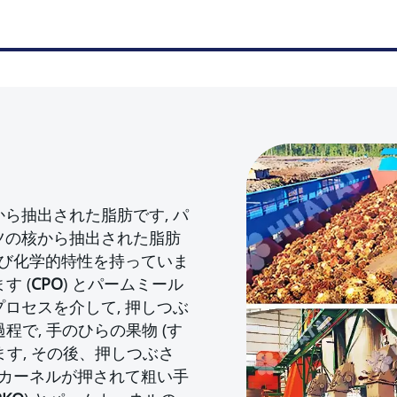
ら抽出された脂肪です, パ
ツの核から抽出された脂肪
よび化学的特性を持っていま
す (
CPO
) とパームミール
プロセスを介して, 押しつぶ
程で, 手のひらの果物 (す
ます, その後、押しつぶさ
のカーネルが押されて粗い手