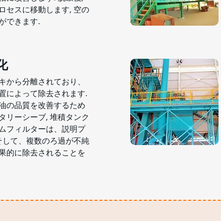
ロセスに移動します, 空の
ができます.
化
キから分離されており、
置によって除去されます.
油の品質を改善するため
ータリーシーブ, 堆積タンク
ムフィルターは、説明プ
 そして、複数のろ過が不純
果的に除去されることを