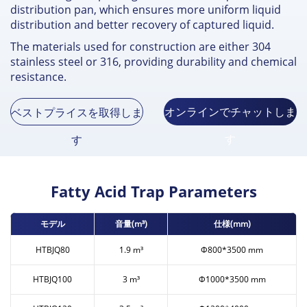
distribution pan
,
which ensures more uniform liquid
distribution and better recovery of captured liquid
.
The materials used for construction are either
304
stainless steel or
316,
providing durability and chemical
resistance
.
オンラインでチャットしま
ベストプライスを取得しま
す
す
Fatty Acid Trap Parameters
モデル
音量(m³)
仕様(mm)
HTBJQ80
1.9 m³
Ф800*3500 mm
HTBJQ100
3 m³
Ф1000*3500 mm