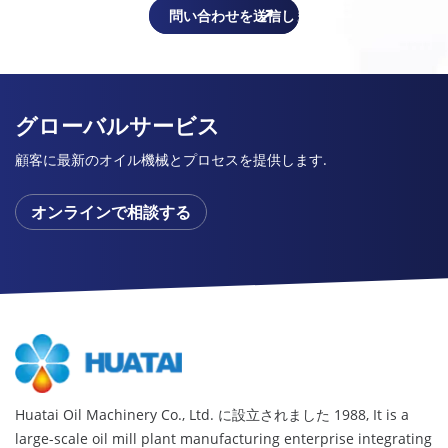
グローバルサービス
顧客に最新のオイル機械とプロセスを提供します.
オンラインで相談する
Huatai Oil Machinery Co., Ltd. に設立されました 1988,
It is a
large-scale oil mill plant manufacturing enterprise integrating