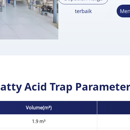
terbaik
Men
atty Acid Trap Paramete
Volume(m³)
1.9 m³