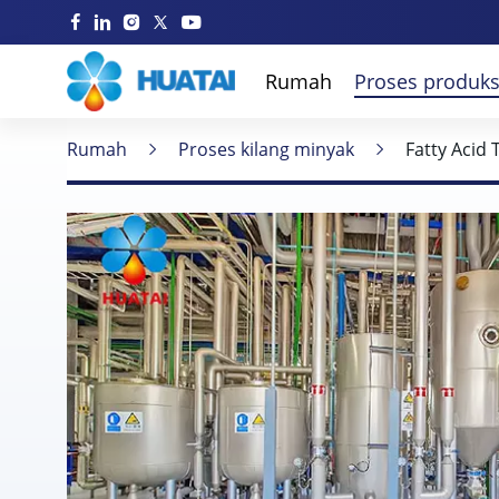
Rumah
Proses produks
Rumah
Proses kilang minyak
Fatty Acid 