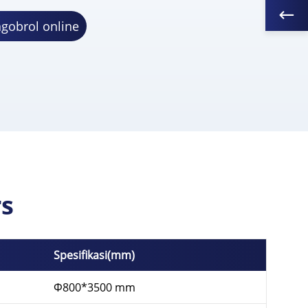
gobrol online
rs
Spesifikasi(mm)
Ф800*3500 mm