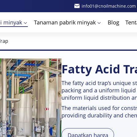
info01@cnoilmachine.com
i minyak
Tanaman pabrik minyak
Blog
Ten
Trap
Fatty Acid Tr
The fatty acid trap’s unique 
packing and a uniform liquid 
uniform liquid distribution a
The materials used for constr
providing durability and chem
Dapatkan harga