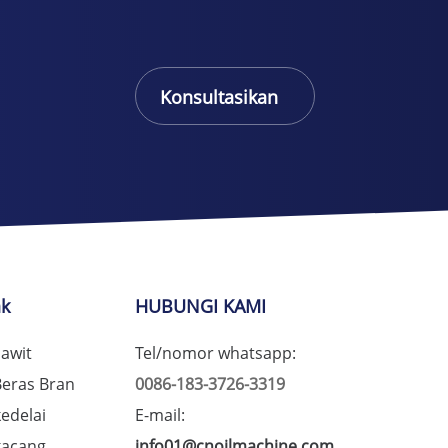
Konsultasikan
Daring
ak
HUBUNGI KAMI
awit
Tel/nomor whatsapp:
Beras Bran
0086-183-3726-3319
edelai
E-mail:
kacang
info01@cnoilmachine.com