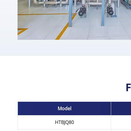
F
Model
HTBJQ80