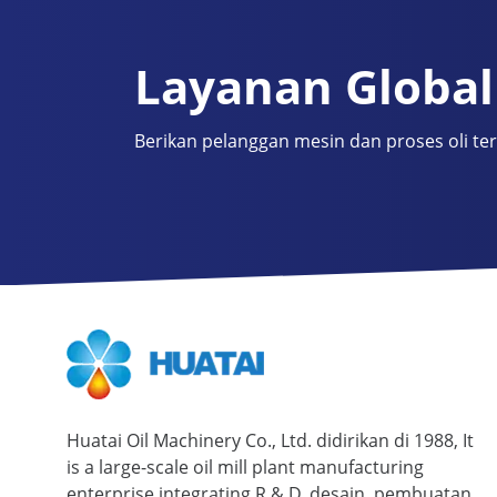
Layanan Global
Berikan pelanggan mesin dan proses oli te
Huatai Oil Machinery Co., Ltd. didirikan di 1988,
It
is a large-scale oil mill plant manufacturing
enterprise integrating R & D
, desain, pembuatan,