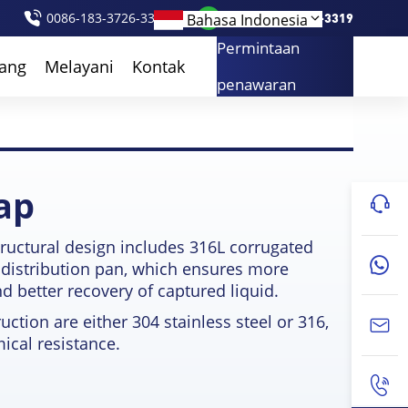
0086-183-3726-3319
Bahasa Indonesia
0086-183-3726-3319
Permintaan
tang
Melayani
Kontak
penawaran
ap
structural design includes 316L corrugated
distribution pan
,
which ensures more
nd better recovery of captured liquid
.
uction are either
304
stainless steel or
316,
ical resistance
.