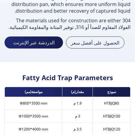
distribution pan
,
which ensures more uniform liqu
.
distribution and better recovery of captured liqu
The materials used for construction are either
3
اذ المقاوم للصدأ أو 316, توفير المتانة والمقاومة الكيميائية.
الدردشة عبر الإنترنت
الحصول على أفضل سعر
Fatty Acid Trap Parameters
نموذج
مقدار(م)
مواصفة(مم)
HTBJQ80
1.9 م
Ф800*3500 mm
HTBJQ100
3 م
Ф1000*3500 mm
HTBJQ120
3.5 م
Ф1200*4000 mm