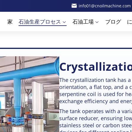
info01@cnoilmachine.com
家
石油生産プロセス
石油工場
ブログ
Crystallizati
The crystallization tank has a
orientation
,
a flat top
,
and a 
serpentine coil is used for he
exchange efficiency and ener
The tank operates with a var
surface reducer
,
ensuring lo
stainless steel or carbon st