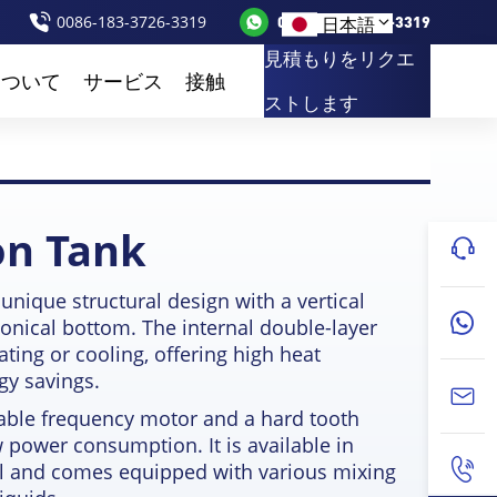
0086-183-3726-3319
0086-183-3726-3319
日本語
見積もりをリクエ
について
サービス
接触
ストします
on Tank
 unique structural design with a vertical
conical bottom
.
The internal double-layer
ating or cooling
,
offering high heat
gy savings
.
iable frequency motor and a hard tooth
w power consumption
.
It is available in
eel and comes equipped with various mixing