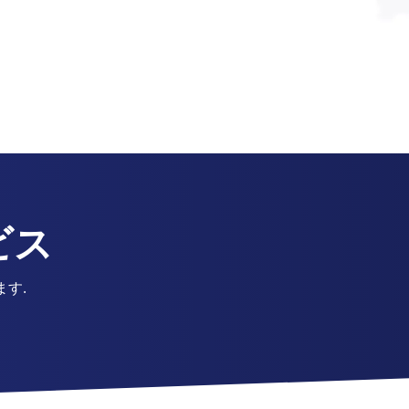
ビス
す.