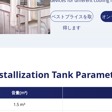
devices for different cooling 
ベストプライスを取
オン
得します
stallization Tank Parame
音量(m³)
1.5 m³