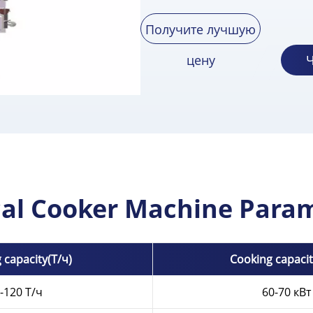
Получите лучшую
цену
Ч
cal Cooker Machine Para
 capacity
(Т/ч)
Cooking capacit
-120 Т/ч
60-70 кВт