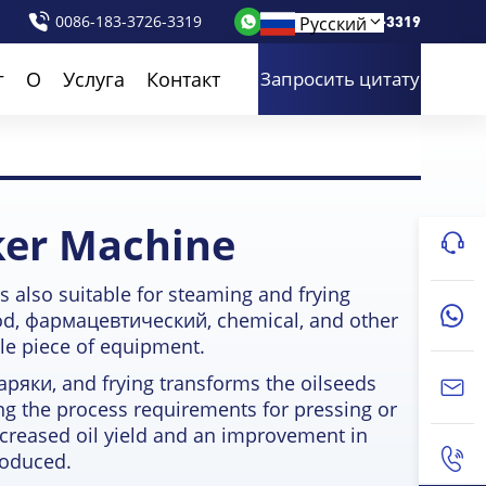
0086-183-3726-3319
0086-183-3726-3319
Русский
г
О
Услуга
Контакт
Запросить цитату
ker Machine
s also suitable for steaming and frying
od
, фармацевтический,
chemical
,
and other
ile piece of equipment
.
паряки,
and frying transforms the oilseeds
g the process requirements for pressing or
increased oil yield and an improvement in
produced
.