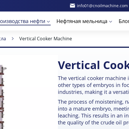
info01@cnoilmachine.com
оизводства нефти
Нефтяная мельница
Бло
сла
Vertical Cooker Machine
Vertical Coo
The vertical cooker machine i
other types of embryos in fo
industries
,
making it a versat
The process of moistening
, 
into a mature embryo
,
meetin
leaching
.
This results in an 
the quality of the crude oil 