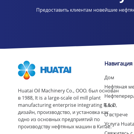
Предоставить клиентам новейшие нефтя
Навигация
Дом
Нефтяная м
Huatai Oil Machinery Co., ООО. был основан
Нефтеперер
в 1988,
It is a large-scale oil mill plant
manufacturing enterprise integrating R & D
,
Блог
дизайн, производство, и установка как
О встрече
одно из основных предприятий по
Услуга Huata
производству нефтяных машин в Китае.
Свяжитесь с