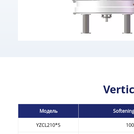
Verti
Модель
Softening
YZCL210*5
100