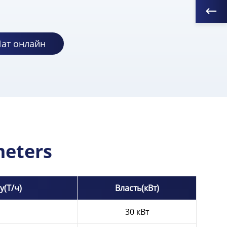
ат онлайн
meters
y
(Т/ч)
Власть(кВт)
30 кВт