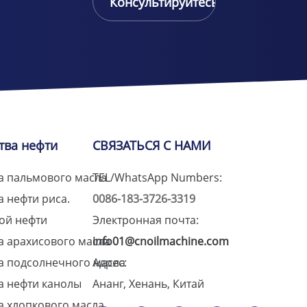
Консультируйтесь
онлайн
тва нефти
СВЯЗАТЬСЯ С НАМИ
а пальмового масла
TEL/WhatsApp Numbers:
 нефти риса.
0086-183-3726-3319
ой нефти
Электронная почта:
а арахисового масла
info01@cnoilmachine.com
а подсолнечного масла
Адрес:
а нефти канолы
Ананг, Хенань, Китай
а хлопкового масла