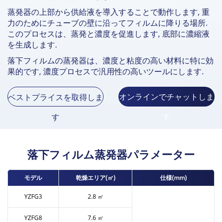
蒸発器の上部から供給液を導入することで動作します, 重
力のためにチューブの壁に沿ってフィルムに降りる場所.
このプロセスは、蒸発と濃度を促進します, 底部に濃縮液
を生成します.
落下フィルムの蒸発器は、濃度と粘度の高い材料に特に効
果的です, 濃度プロセスで汎用性の高いツールにします.
オンラインでチャットしま
ベストプライスを取得しま
す
す
落下フィルム蒸発器パラメーター
モデル
乾燥エリア(㎡)
仕様(mm)
YZFG3
2.8 ㎡
YZFG8
7.6 ㎡