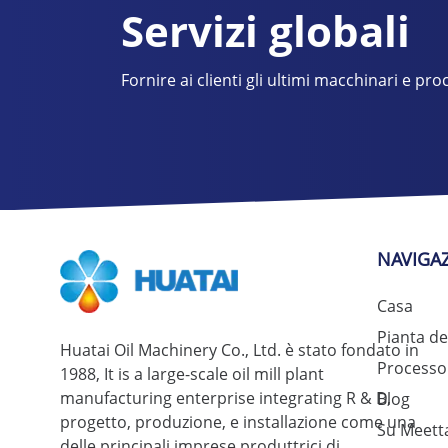
Servizi globali
Fornire ai clienti gli ultimi macchinari e proc
NAVIGA
Casa
Pianta de
Huatai Oil Machinery Co., Ltd. è stato fondato in
Processo 
1988,
It is a large-scale oil mill plant
manufacturing enterprise integrating R & D
,
Blog
progetto, produzione, e installazione come una
Su Meett
delle principali imprese produttrici di