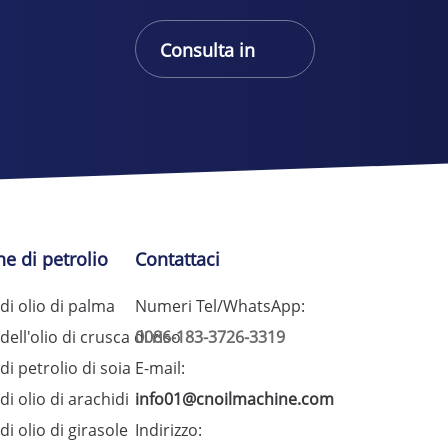
Consulta in
linea
e di petrolio
Contattaci
i olio di palma
Numeri Tel/WhatsApp:
ll'olio di crusca di riso
0086-183-3726-3319
i petrolio di soia
E-mail:
i olio di arachidi
info01@cnoilmachine.com
i olio di girasole
Indirizzo: