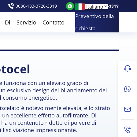
0086-183-3726-3319
0086-183-3726-3319
Italiano
Preventivo della
Di
Servizio
Contatto
richiesta
otocel
ale funziona con un elevato grado di
a un esclusivo design del bilanciamento del
il consumo energetico.
iscelato è notevolmente elevata, e lo strato
 un eccellente effetto autofiltrante. Di
 ha un contenuto ridotto di polvere di
i lisciviazione impressionante.