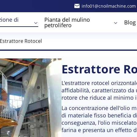
info01@cnoilmachine.com
ione di
Pianta del mulino
Blog
petrolifero
Estrattore Rotocel
Estrattore R
L'estrattore rotocel orizzont
affidabilità, caratterizzato d
rotore che riduce al minimo 
La concentrazione dell'olio m
di materiale fisso beneficia di
conseguenza, l'olio miscelato
farina e presenta un effetto d