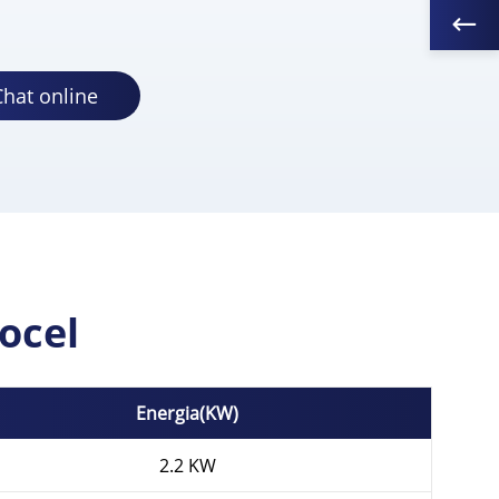
Chat online
ocel
Energia(KW)
2.2 KW