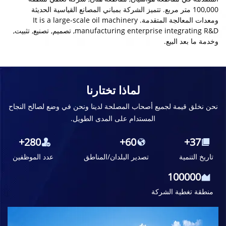
100,000 متر مربع. تتميز الشركة بمباني المصانع القياسية الحديثة
ومعدات المعالجة المتقدمة.
It is a large-scale oil machinery
manufacturing enterprise integrating R&D
, تصميم, تصنيع, تثبيت,
وخدمة ما بعد البيع.
لماذا تختارنا
نحن نخلق قيمة لجميع أصحاب المصلحة لدينا ونحن في وضع لصالح
النجاح
المستدام على المدى الطويل.
280+
60+
37+
تاريخ التنمية
تصدير البلدان/المناطق
عدد الموظفين
100000
منطقة تغطية الشركة