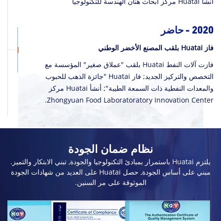
أنشأ Huatai مركز أبحاث هنان الهندسة للتكنولوجيا
2020 - حاضر
فاز Huatai بلقب المصنع الأخضر الوطني
فازت آلات النفط Huatai بلقب "عملاق صغير" المؤسسة مع
التخصص والتركيز الجديد; فاز Huatai "جائزة الذهب للحبوب
والمعدات النفطية ذات السمعة الطيبة"; أنشأ Huatai مركز
Zhongyuan Food Laboratoratory Innovation Center.
نظام ضمان الجودة
يلتزم Huatai باستمرار بمبادئ التكنولوجيا والجودة, تبني الابتكار والتميز.
مبني على أساس الجودة, حصل Huatai على العديد من شهادات الجودة
الموثوقة على مر السنين.